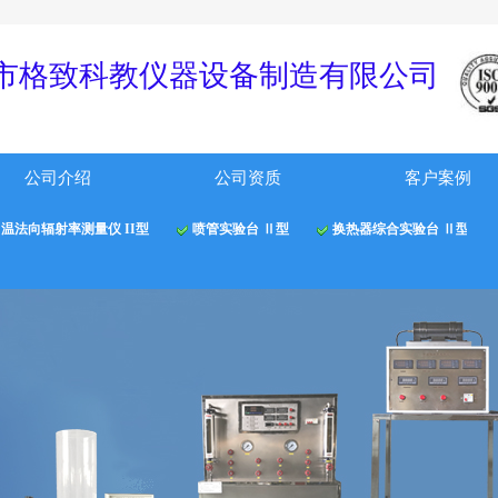
！
市格
致科教仪器
设备制
造有限公
司
公司介绍
公司资质
客户案例
温法向辐射率测量仪 II型
喷管实验台 Ⅱ型
换热器综合实验台 Ⅱ型