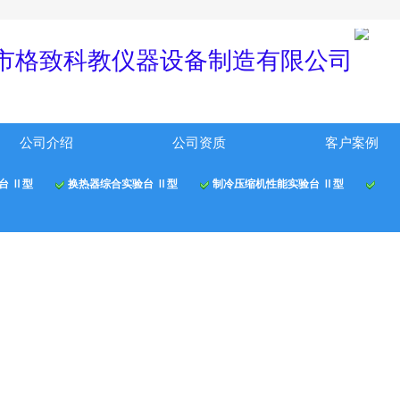
！
市格
致科教仪器
设备制
造有限公
司
公司介绍
公司资质
客户案例
台 Ⅱ型
换热器综合实验台 Ⅱ型
制冷压缩机性能实验台 Ⅱ型
综合