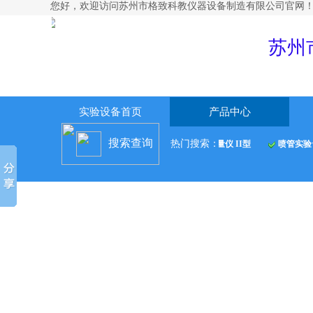
您好，欢迎访问
苏州市格致科教仪器设备制造有限公司官网
苏州
实验设备首页
产品中心
搜索查询
热门搜索：
验台
空气绝热指数测定装置
中温法向辐射率测量仪 II型
喷管实验