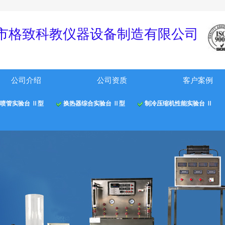
！
市格
致科教仪器
设备制
造有限公
司
公司介绍
公司资质
客户案例
喷管实验台 Ⅱ型
换热器综合实验台 Ⅱ型
制冷压缩机性能实验台 Ⅱ型