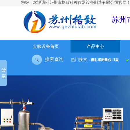
您好，欢迎访问
苏州市格致科教仪器设备制造有限公司官网
苏州
实验设备首页
产品中心
搜索查询
热门搜索：
腾放热试验台
空气绝热指数测定装置
中温法向辐射率测量仪 II型