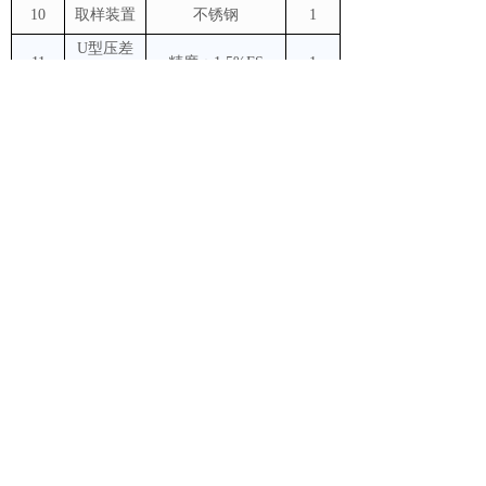
10
取样装置
不锈钢
1
U型压差
11
精度：1.5%FS
1
计
温度传感
12
Pt100
2
器
温度显示
13
宇电A501
2
仪
旋风分离
14
不锈钢
1
器
1
15
排空阀
不锈钢，手动球阀
16
加料斗
不锈钢，带球阀
1
1
17
进料阀
不锈钢，手动球阀
含管道、管件、阀
18
管路
1
门等