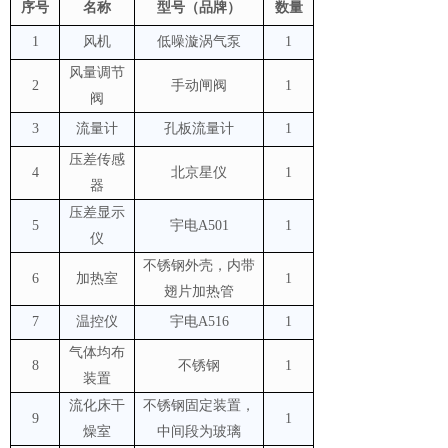
序号
名称
型号（品牌）
数量
1
风机
低噪漩涡气泵
1
风量调节
2
手动闸阀
1
阀
3
流量计
孔板流量计
1
压差传感
4
北京星仪
1
器
压差显示
5
宇电A501
1
仪
不锈钢外壳，内带
6
加热室
1
翅片加热管
7
温控仪
宇电A516
1
气体均布
8
不锈钢
1
装置
流化床干
不锈钢固定装置，
9
1
燥室
中间段为玻璃