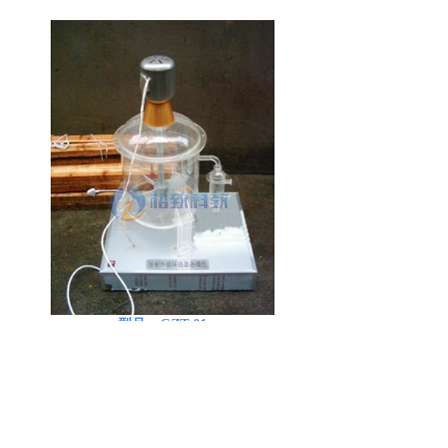
型号：
GZ
T-01
结晶器、干燥器、塑料机械、破碎机、造粒机模
型：
强制外循环结晶器模拟设备
规
格
(mm)：
H900