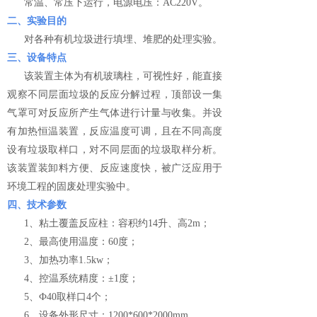
常温、常压下运行，电源电压：AC220V。
二、实验目的
对各种有机垃圾进行填埋、堆肥的处理实验。
三、设备特点
该装置主体为有机玻璃柱，可视性好，能直接
观察不同层面垃圾的反应分解过程，顶部设一集
气罩可对反应所产生气体进行计量与收集。并设
有加热恒温装置，反应温度可调，且在不同高度
设有垃圾取样口，对不同层面的垃圾取样分析。
该装置装卸料方便、反应速度快，被广泛应用于
环境工程的固废处理实验中。
四、技术参数
1、粘土覆盖反应柱：容积约14升、高2m；
2、最高使用温度：60度；
3、加热功率1.5kw；
4、控温系统精度：±1度；
5、Ф40取样口4个；
6、设备外形尺寸：1200*600*2000mm。