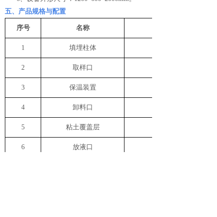
五、产品规格与配置
序号
名称
材质/品牌
1
填埋柱体
2
取样口
3
保温装置
4
卸料口
5
粘土覆盖层
6
放液口
7
放水阀
8
集气阀
9
加热管