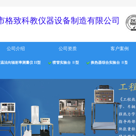
！
市格
致科教仪器
设备制
造有限公
司
公司介绍
公司资质
客户案例
温法向辐射率测量仪 II型
喷管实验台 Ⅱ型
换热器综合实验台 Ⅱ型