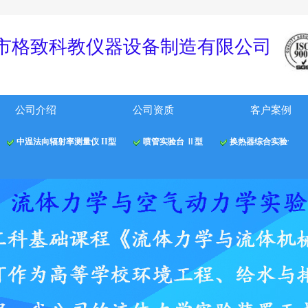
！
市格
致科教仪器
设备制
造有限公
司
公司介绍
公司资质
客户案例
中温法向辐射率测量仪 II型
喷管实验台 Ⅱ型
换热器综合实验台 Ⅱ