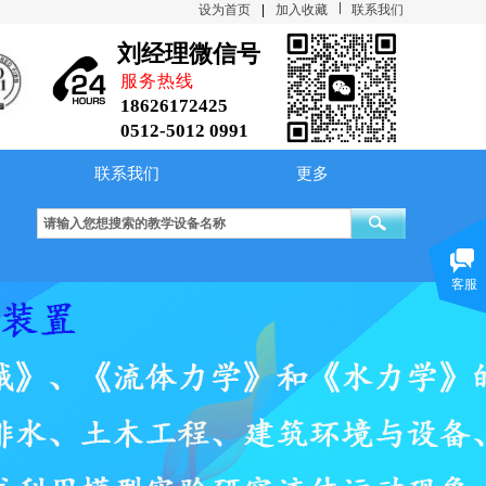
设为首页
|
加入收藏
联系我们
刘经理微信号
服务热线
18626172425
0512-5012 0991
联系我们
更多
型
制冷压缩机性能实验台 Ⅱ型
综合传热性能实验台
大容器内水沸
客服