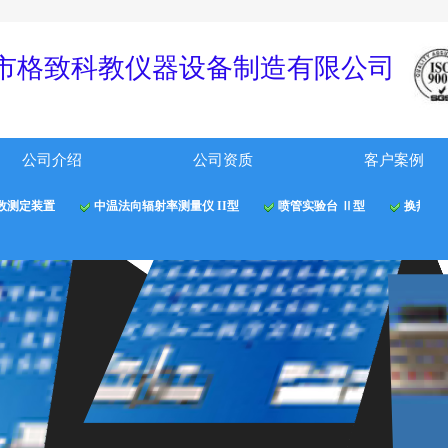
！
市格
致科教仪器
设备制
造有限公
司
公司介绍
公司资质
客户案例
数测定装置
中温法向辐射率测量仪 II型
喷管实验台 Ⅱ型
换热器综